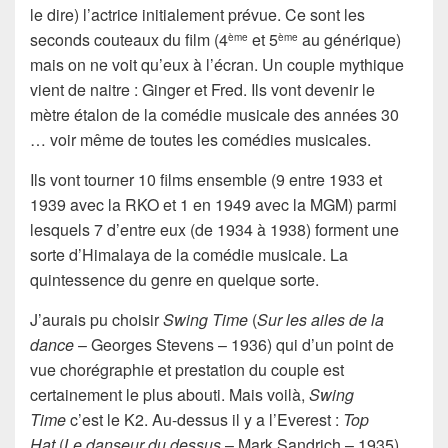
le dire) l’actrice initialement prévue. Ce sont les
seconds couteaux du film (4
et 5
au générique)
ème
ème
mais on ne voit qu’eux à l’écran. Un couple mythique
vient de naitre : Ginger et Fred. Ils vont devenir le
mètre étalon de la comédie musicale des années 30
… voir même de toutes les comédies musicales.
Ils vont tourner 10 films ensemble (9 entre 1933 et
1939 avec la RKO et 1 en 1949 avec la MGM) parmi
lesquels 7 d’entre eux (de 1934 à 1938) forment une
sorte d’Himalaya de la comédie musicale. La
quintessence du genre en quelque sorte.
J’aurais pu choisir
Swing Time
(
Sur les ailes de la
dance
– Georges Stevens – 1936) qui d’un point de
vue chorégraphie et prestation du couple est
certainement le plus abouti. Mais voilà,
Swing
Time
c’est le K2. Au-dessus il y a l’Everest :
Top
Hat
(
Le danseur du dessus
– Mark Sandrich – 1935).