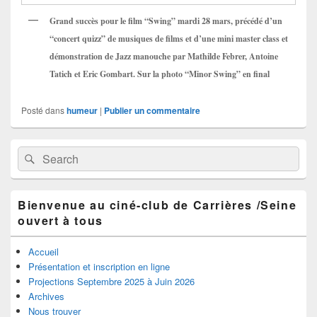
Grand succès pour le film “Swing” mardi 28 mars, précédé d’un
“concert quizz” de musiques de films et d’une mini master class et
démonstration de Jazz manouche par Mathilde Febrer, Antoine
Tatich et Eric Gombart. Sur la photo “Minor Swing” en final
Posté dans
humeur
|
Publier un commentaire
Zone
Recherche :
Rechercher
principale
de
widget
pour
Bienvenue au ciné-club de Carrières /Seine
la
ouvert à tous
barre
latérale
Accueil
Présentation et inscription en ligne
Projections Septembre 2025 à Juin 2026
Archives
Nous trouver