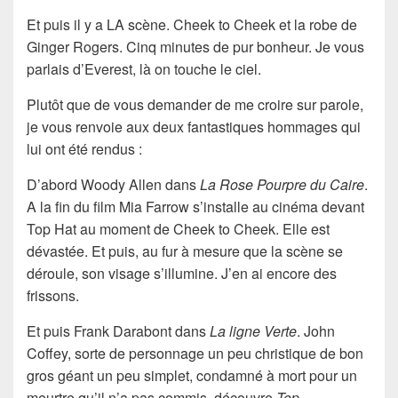
Et puis il y a LA scène. Cheek to Cheek et la robe de
Ginger Rogers. Cinq minutes de pur bonheur. Je vous
parlais d’Everest, là on touche le ciel.
Plutôt que de vous demander de me croire sur parole,
je vous renvoie aux deux fantastiques hommages qui
lui ont été rendus :
D’abord Woody Allen dans
La Rose Pourpre du Caire
.
A la fin du film Mia Farrow s’installe au cinéma devant
Top Hat au moment de Cheek to Cheek. Elle est
dévastée. Et puis, au fur à mesure que la scène se
déroule, son visage s’illumine. J’en ai encore des
frissons.
Et puis Frank Darabont dans
La ligne Verte
. John
Coffey, sorte de personnage un peu christique de bon
gros géant un peu simplet, condamné à mort pour un
meurtre qu’il n’a pas commis, découvre
Top