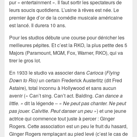
pur « entertainment ». Il faut sortir les spectateurs de
leurs soucis quotidiens. L’usine à rêves est née. Le
premier âge d’or de la comédie musicale américaine
est lancé. Il durera 10 ans.
Pour les studios débute une course pour dénicher les
meilleures pépites. Et c’est la RKO, la plus petite des 5
Majors (Paramount, MGM, Fox, Warner, RKO), qui va
tirer le gros lot.
En 1933 le studio va associer dans
Carioca
(
Flying
Down to Rio)
un certain Frederick Austerlitz (dit Fred
Astaire), total inconnu à Hollywood et sans aucun
avenir (« Can’t sing. Can’t act. Balding.
Can dance a
little
. »
dit la légende –
« Ne peut pas chanter. Ne peut
pas jouer. Calvitie. Peut danser un peu »
) et une jeune
actrice qui commence tout juste à percer : Ginger
Rogers. Cette association est un peu le fruit du hasard,
Ginger Rogers remplaçant au pied levé (c’est le cas de